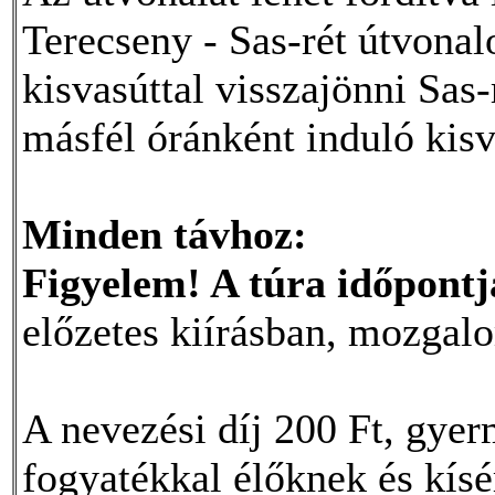
Terecseny - Sas-rét útvonal
kisvasúttal visszajönni Sas-r
másfél óránként induló kisv
Minden távhoz:
Figyelem! A túra időpontj
előzetes kiírásban, mozgal
A nevezési díj 200 Ft, gyer
fogyatékkal élőknek és kís