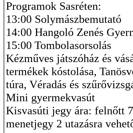
Programok Sasréten:
13:00 Solymászbemutató
14:00 Hangoló Zenés Gyer
15:00 Tombolasorsolás
Kézműves játszóház és vásár
termékek kóstolása, Tanösv
túra, Véradás és szűrővizsgá
Mini gyermekvasút
Kisvasúti jegy ára: felnőtt
menetjegy 2 utazásra vehet