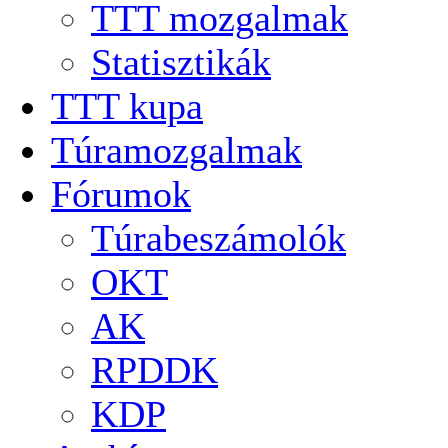
TTT mozgalmak
Statisztikák
TTT kupa
Túramozgalmak
Fórumok
Túrabeszámolók
OKT
AK
RPDDK
KDP