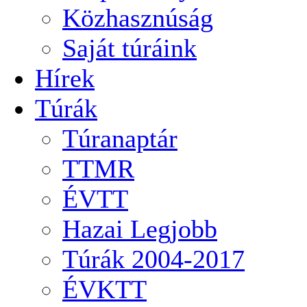
Közhasznúság
Saját túráink
Hírek
Túrák
Túranaptár
TTMR
ÉVTT
Hazai Legjobb
Túrák 2004-2017
ÉVKTT