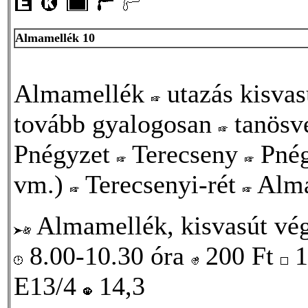
Almamellék 10
Almamellék
utazás kisvas
tovább gyalogosan
tanösv
Pnégyzet
Terecseny
Pné
vm.)
Terecsenyi-rét
Alma
Almamellék, kisvasút vé
8.00-10.30 óra
200
Ft
1
E13/4
14,3