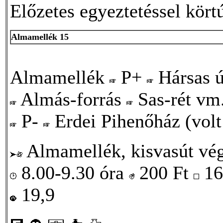
Előzetes egyeztetéssel körtú
Almamellék 15
Almamellék
P+
Hársas 
Almás-forrás
Sas-rét vm
P-
Erdei Pihenőház (vol
Almamellék, kisvasút vé
8.00-9.30 óra
200
Ft
16
19,9