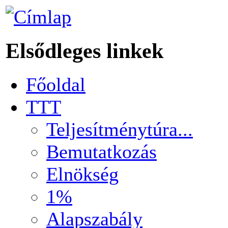
Elsődleges linkek
Főoldal
TTT
Teljesítménytúra...
Bemutatkozás
Elnökség
1%
Alapszabály