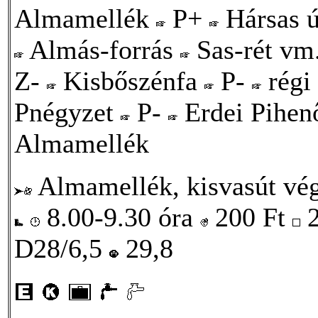
Almamellék
P+
Hársas 
Almás-forrás
Sas-rét vm
Z-
Kisbőszénfa
P-
régi
Pnégyzet
P-
Erdei Pihen
Almamellék
Almamellék, kisvasút vé
8.00-9.30 óra
200
Ft
2
D28/6,5
29,8