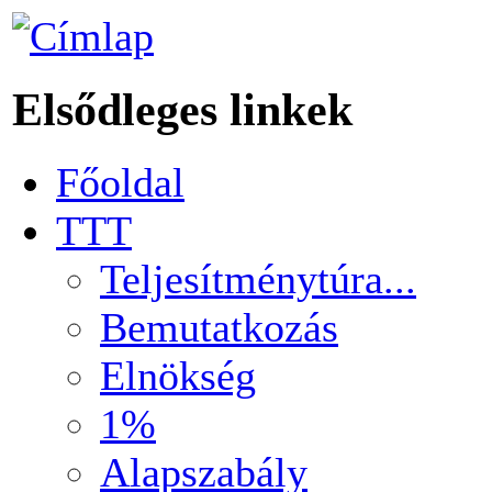
Elsődleges linkek
Főoldal
TTT
Teljesítménytúra...
Bemutatkozás
Elnökség
1%
Alapszabály