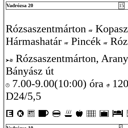
Vadrózsa 20
15
Rózsaszentmárton
Kopasz
Hármashatár
Pincék
Róz
Rózsaszentmárton, Arany 
Bányász út
7.00-9.00(10:00) óra
12
D24/5,5
Vadrózsa 10
6