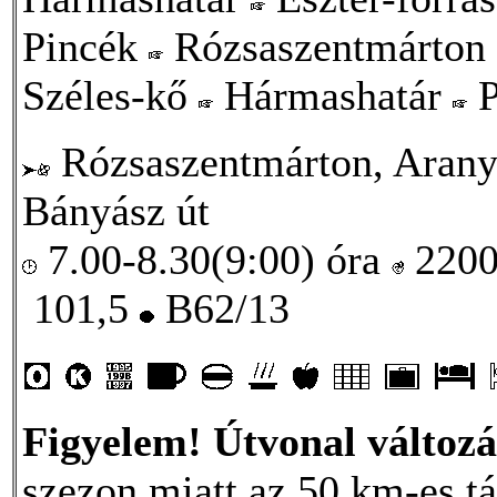
Pincék
Rózsaszentmárton
Széles-kő
Hármashatár
P
Rózsaszentmárton, Arany 
Bányász út
7.00-8.30(9:00) óra
220
101,5
B62/13
Figyelem! Útvonal változá
szezon miatt az 50 km-es t