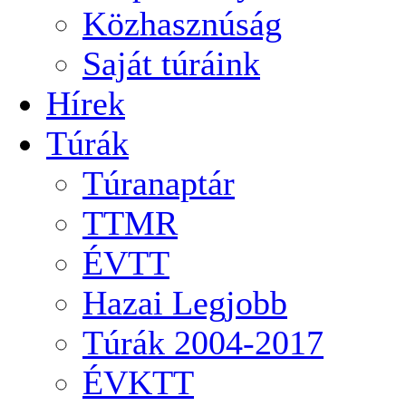
Közhasznúság
Saját túráink
Hírek
Túrák
Túranaptár
TTMR
ÉVTT
Hazai Legjobb
Túrák 2004-2017
ÉVKTT