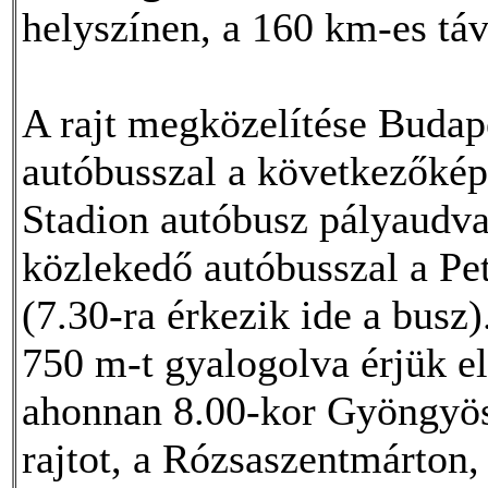
helyszínen, a 160 km-es táv
A rajt megközelítése Budape
autóbusszal a következőkép
Stadion autóbusz pályaudva
közlekedő autóbusszal a Pet
(7.30-ra érkezik ide a busz
750 m-t gyalogolva érjük e
ahonnan 8.00-kor Gyöngyösr
rajtot, a Rózsaszentmárton