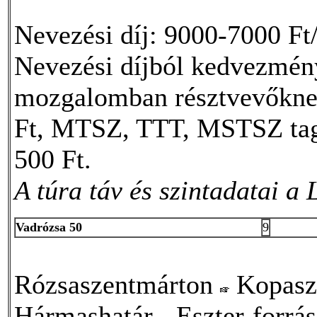
Nevezési díj: 9000-7000 Ft/
Nevezési díjból kedvezmény
mozgalomban résztvevőkne
Ft, MTSZ, TTT, MSTSZ tag
500 Ft.
A túra táv és szintadatai a
Vadrózsa 50
9
Rózsaszentmárton
Kopasz
Hármashatár
Eszter-forrá