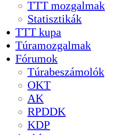
TTT mozgalmak
Statisztikák
TTT kupa
Túramozgalmak
Fórumok
Túrabeszámolók
OKT
AK
RPDDK
KDP