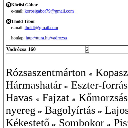
Kőrösi Gábor
e-mail:
korosigabor79@gmail.com
Thold Tibor
e-mail:
tholdt@gmail.com
honlap:
http://ttura.hu/vadrozsa
Vadrózsa 160
2
Rózsaszentmárton
Kopasz
Hármashatár
Eszter-forrá
Havas
Fajzat
Kőmorzsás
nyereg
Bagolyírtás
Lajo
Kékestető
Sombokor
Pis