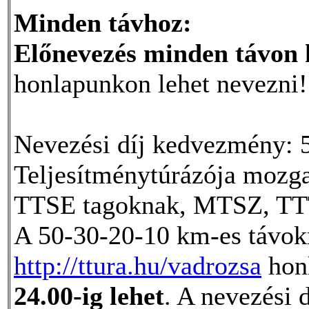
Minden távhoz:
Előnevezés minden távon 
honlapunkon lehet nevezni!
Nevezési díj kedvezmény: 
Teljesítménytúrázója mozg
TTSE tagoknak, MTSZ, TTT,
A 50-30-20-10 km-es távo
http://ttura.hu/vadrozsa
hon
24.00-ig lehet
. A nevezési 