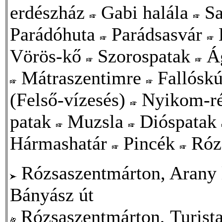
erdészház
Gabi halála
Sa
Parádóhuta
Parádsasvár
Vörös-kő
Szorospatak
Ág
Mátraszentimre
Fallósk
(Felső-vízesés)
Nyikom-r
patak
Muzsla
Dióspatak
Hármashatár
Pincék
Róz
Rózsaszentmárton, Arany 
Bányász út
Rózsaszentmárton, Turistas