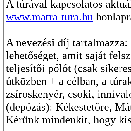
A túrával kapcsolatos aktuá
www.matra-tura.hu
honlapr
A nevezési díj tartalmazza: a
lehetőséget, amit saját fels
teljesítői pólót (csak sikere
útközben + a célban, a túra
zsíroskenyér, csoki, innival
(depózás): Kékestetőre, Mát
Kérünk mindenkit, hogy kís