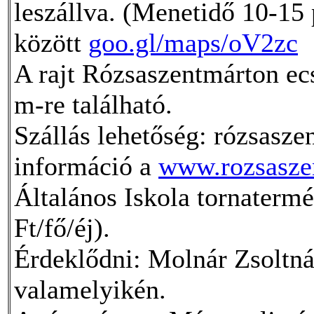
leszállva. (Menetidő 10-15
között
goo.gl/maps/oV2zc
A rajt Rózsaszentmárton ec
m-re található.
Szállás lehetőség: rózsasze
információ a
www.rozsasze
Általános Iskola tornatermé
Ft/fő/éj).
Érdeklődni: Molnár Zsoltnál
valamelyikén.