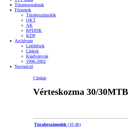
Túramozgalmak
Fórumok
Túrabeszámolók
OKT
AK
RPDDK
KDP
Archívum
Letöltések
Linkek
Kiadványok
1996-2002
Navigáció
Címlap
Vérteskozma 30/30MTB
Túrabeszámolók
(10 db)