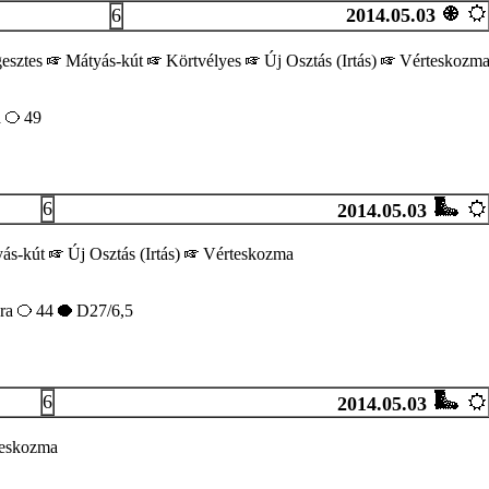
6
2014.05.03
esztes
Mátyás-kút
Körtvélyes
Új Osztás (Irtás)
Vérteskozm
a
49
6
2014.05.03
ás-kút
Új Osztás (Irtás)
Vérteskozma
ra
44
D27/6,5
6
2014.05.03
eskozma