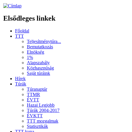
Elsődleges linkek
Főoldal
TTT
Teljesítménytúra...
Bemutatkozás
Elnökség
1%
Alapszabály
Közhasznúság
Saját túráink
Hírek
Túrák
Túranaptár
TTMR
ÉVTT
Hazai Legjobb
Túrák 2004-2017
ÉVKTT
TTT mozgalmak
Statisztikák
TTT kupa