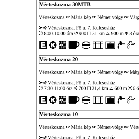
Vérteskozma 30MTB
Vérteskozma
Mária kép
Német-völgy
Várg
Vérteskozma, Fő u. 7. Kulcsosház
8:00-10:00 óra
900
31 km
900 m
8 ór
Vérteskozma 20
Vérteskozma
Mária kép
Német-völgy
Máty
Vérteskozma, Fő u. 7. Kulcsosház
7:30-11:00 óra
700
21,4 km
600 m
6 ó
Vérteskozma 10
Vérteskozma
Mária kép
Német-völgy
Vért
Vérteskozma, Fő u. 7. Kulcsosház