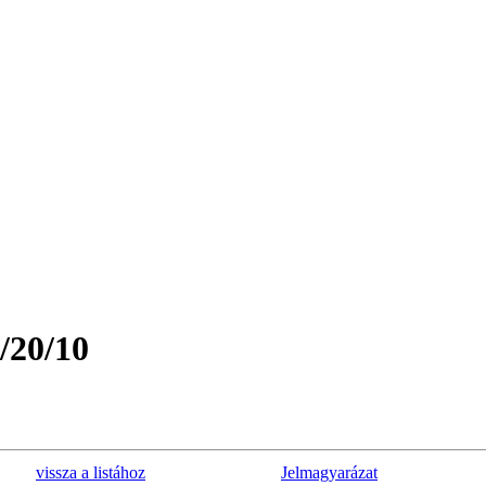
/20/10
vissza a listához
Jelmagyarázat