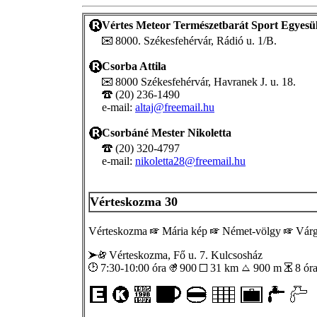
Vértes Meteor Természetbarát Sport Egyesül
8000. Székesfehérvár, Rádió u. 1/B.
Csorba Attila
8000 Székesfehérvár, Havranek J. u. 18.
(20) 236-1490
e-mail:
altaj@freemail.hu
Csorbáné Mester Nikoletta
(20) 320-4797
e-mail:
nikoletta28@freemail.hu
Vérteskozma 30
Vérteskozma
Mária kép
Német-völgy
Várg
Vérteskozma, Fő u. 7. Kulcsosház
7:30-10:00 óra
900
31 km
900 m
8 ór