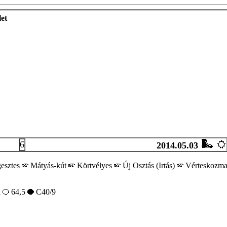
et
6
2014.05.03
esztes
Mátyás-kút
Körtvélyes
Új Osztás (Irtás)
Vérteskozm
a
64,5
C40/9