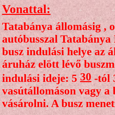
Vonattal:
Tatabánya állomásig , o
autóbusszal Tatabánya 
busz indulási helye az 
áruház elött lévő busz
30
indulási ideje: 5
-tól
vasútállomáson vagy a b
vásárolni. A busz menet