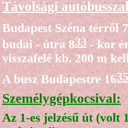
Távolsági autóbussza
Budapest Széna térről
33
budai - útra 8
- kor é
visszafelé kb. 200 m kell
3
A busz Budapestre 16
Személygépkocsival:
Az 1-es jelzésű út (volt