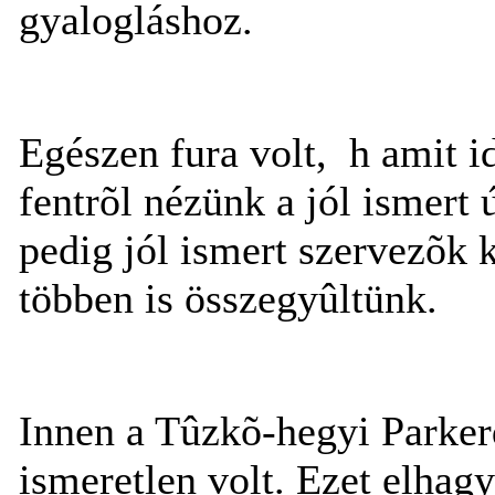
gyalogláshoz.
Egészen fura volt, h amit i
fentrõl nézünk a jól ismert
pedig jól ismert szervezõk kí
többen is összegyûltünk.
Innen a Tûzkõ-hegyi Parker
ismeretlen volt. Ezet elhagy