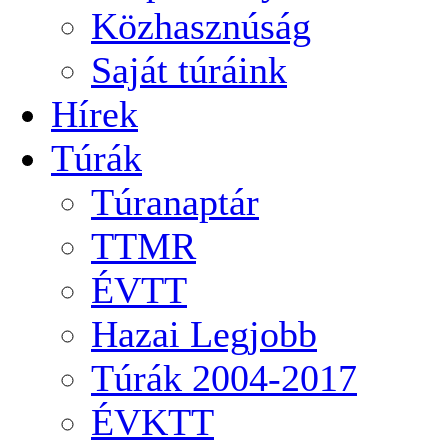
Közhasznúság
Saját túráink
Hírek
Túrák
Túranaptár
TTMR
ÉVTT
Hazai Legjobb
Túrák 2004-2017
ÉVKTT