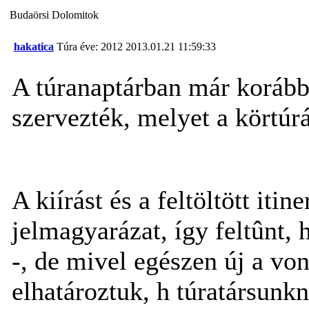
Budaörsi Dolomitok
hakatica
Túra éve: 2012
2013.01.21 11:59:33
A túranaptárban már korábba
szervezték, melyet a körtúr
A kiírást és a feltöltött iti
jelmagyarázat, így feltûnt,
-, de mivel egészen új a von
elhatároztuk, h túratársunk