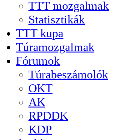
TTT mozgalmak
Statisztikák
TTT kupa
Túramozgalmak
Fórumok
Túrabeszámolók
OKT
AK
RPDDK
KDP