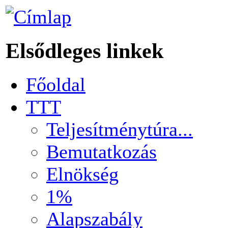
Elsődleges linkek
Főoldal
TTT
Teljesítménytúra...
Bemutatkozás
Elnökség
1%
Alapszabály